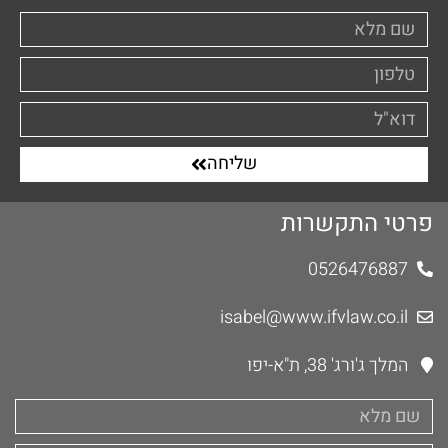
שליחה
פרטי התקשרות
0526476887
isabel@www.ifvlaw.co.il
המלך ג'ורג' 38, ת"א-יפו