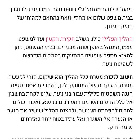
ביהמ"ש לנוער מתנהל ע"י שופט נוער. המשפט כולו נערך
בבית משפט שלום או מחוזי, וזאת בהתאם למהותו של
התיק הנידון.
ההליך הפלילי
כולו, משלב
חקירת הקטין
ועד למשפט
עצמו, מתנהל באופן שונה מבגירים. בבתי המשפט, ניתן
למצוא מספר שופטים המחזיקים בסמכות הנדרשת
לשפיטת נוער.
חשוב לזכור:
מטרת כלל ההליך הוא שיקום, וזוהי למעשה
מטרתו העיקרית של המחוקק. לכן, בהתוויית אסטרטגיית
הגנה משפטית פלילית עבור בני נוער, עלינו לקחת בחשבון
אל כלל הגופים השונים המעורבים בנושא, ואשר יכולים
לתרום להפחתת הענישה, ולהצגת מסלול שישיב את הנער
או הנערה אל השגרה ואל עתיד בטוח יותר כאזרחים
שומרי חוק.