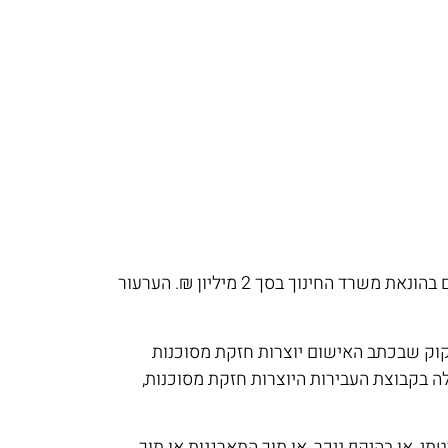
בבש"פ 55712/12 כבוד השופט הנדל נתן גושפנקא להלכת רוסלן בש"פ 5431/98 ודוחה את ערעורו של נאשם אשר נאשם בהונאת משרד החינוך בסך 2 מיליון ₪. הערעור
קוק שבכתב האישום יוצרות חזקת מסוכנות
 בקבוצת העבירות היוצרות חזקת מסוכנות,
, או בהיקף ניכר, או תוך התארגנות או תוך