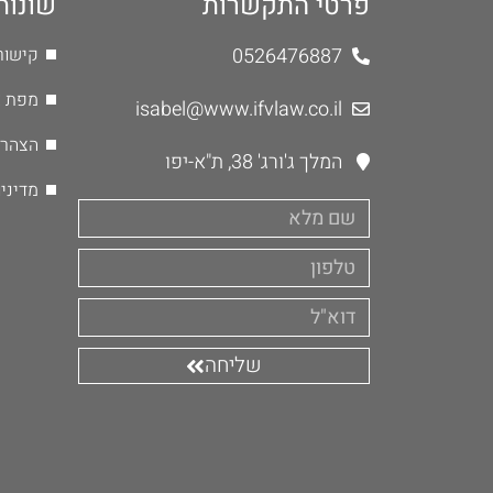
פרטי התקשרות
שונות
0526476887
קישור
מפת 
isabel@www.ifvlaw.co.il
הצהרת
המלך ג'ורג' 38, ת"א-יפו
מדיני
שליחה