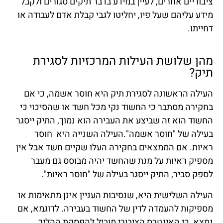
ציבוריים אחרים, לעיין במידע בדבר תיקים סגורים ולקבל
מידע עליהם שעל פיו, יחליטו לגבי קבלת אדם לעבודה או
דחייתו.
מהן שלושת העילות המרכזיות לסגירת
תיק?
העילה הראשונה לסגירת תיק היא חוסר אשמה, כי אם
בחקירה מסתבר כי החשוד נקי מכל חשד או שהסיכוי כי
החשוד הוא זה שביצע את העבירה הוא נמוך, התיק ייסגר
בעילה של "חוסר אשמה".העילה השנייה היא חוסר
ראיות. אם הממצאים בחקירה העלו שקיים חשד אבל אין
מספיק ראיות על מנת שהחשד יהיה מבוסס גם מעבר
לספק סביר, התיק ייסגר בעילה של "חוסר ראיות".
העילה השלישית היא, שנסיבות העניין אינן מתאימות או
מספיקות להעמדה לדין של החשוד בעבירה. לדוגמא, אם
נמצא, כי האינטרס הציבורי מוביל להפסקת ההליך