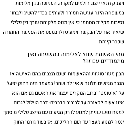
ויעניק תנאי ייצוג הולמים למקרה. הענישה בגין אלימות
במשפחה הינה ענישה חמורה ולעיתים בכדי להשיג ולבחון
נסיבות מקלות מסתמן כי אין מנוס מלקיחת עורך דין פלילי
שיאיר אור על הבקשה וימעיט ולו במעט את הענישה החמורה
שכבר קיימת.
מהי האשמת שווא לאלימות במשפחה ואיך
מתמודדים עם זה?
מבין מגוון סוגיות וההאשמות ישנם מצבים בהם האישה או
הגבר מגישים תלונה שאין לה שחר! במעמד הזה החוק יפעל
על "אוטומט" וברוב המקרים יעצור את האשם גם אם הוא
אינו אשם לכאורה עד לבירור הדברים- דבר העלול לגרום
למפח נפש שניתן למנוע לו רק מגיעים עם מייצג פלילי מוסמך
ינסה למנוע מעצר עד תום ההליכים. אז בעוד גורמי החוק