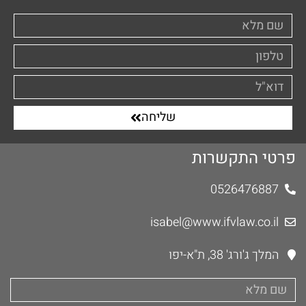
שליחה
פרטי התקשרות
0526476887
isabel@www.ifvlaw.co.il
המלך ג'ורג' 38, ת"א-יפו