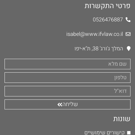
פרטי התקשרות
0526476887
isabel@www.ifvlaw.co.il
המלך ג'ורג' 38, ת"א-יפו
שליחה
שונות
קישורים שימושיים