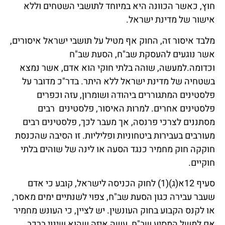
חוץ, כאשר הכוונה היא במיוחד לתושבי השטחים וללא
אישור של מדינת ישראל.
מלבד איסור זה, החוק אף מטיל על תושבי ישראל איסורים,
אשר נוגעים להעסקת שב"ח, הסעת שב"ח
וכדומה.למעשה, שוהה בלתי חוקי הוא אדם, אשר נמצא
בשטחיה של מדינת ישראל ללא היתר. בדר"כ מדובר על
פלסטינים המתגוררים ביהודה ושומרון, עזה וכפרים
פלסטינים אחרים. למרות האיסור, פלסטינים רבים
מסתננים לצרכי פרנסה, אך מעבר לכך, פלסטינים רבים
מעורבים בעבירות ביטחוניות ופליליות. זו הסיבה שהכנסת
חוקקה חוק מחמיר כנגד הסעה או לינה של שוהים בלתי
חוקיים.
סעיף 12א(ג)(1) לחוק הכניסה לישראל, קובע כי אדם
שעבר עבירה כגון הסעת שב"ח, צפוי לשנתיים ימים מאסר,
או לקנס הקבוע בחוק העונשין. יש לציין, כי העונש מחמיר
אם למשל המסיע שב"ח, עשה איזה שהוא שינוי ברכב,