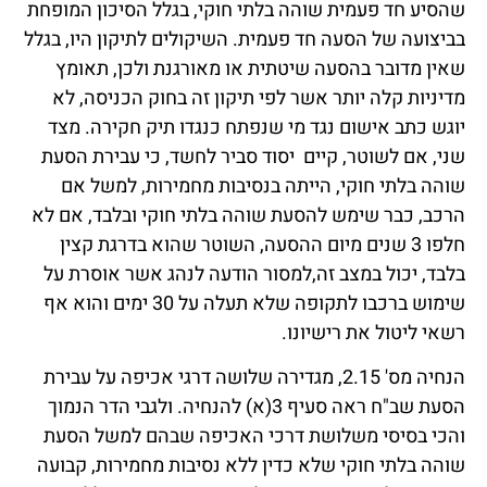
שהסיע חד פעמית שוהה בלתי חוקי, בגלל הסיכון המופחת
בביצועה של הסעה חד פעמית. השיקולים לתיקון היו, בגלל
שאין מדובר בהסעה שיטתית או מאורגנת ולכן, תאומץ
מדיניות קלה יותר אשר לפי תיקון זה בחוק הכניסה, לא
יוגש כתב אישום נגד מי שנפתח כנגדו תיק חקירה. מצד
שני, אם לשוטר, קיים יסוד סביר לחשד, כי עבירת הסעת
שוהה בלתי חוקי, הייתה בנסיבות מחמירות, למשל אם
הרכב, כבר שימש להסעת שוהה בלתי חוקי ובלבד, אם לא
חלפו 3 שנים מיום ההסעה, השוטר שהוא בדרגת קצין
בלבד, יכול במצב זה,למסור הודעה לנהג אשר אוסרת על
שימוש ברכבו לתקופה שלא תעלה על 30 ימים והוא אף
רשאי ליטול את רישיונו.
הנחיה מס' 2.15, מגדירה שלושה דרגי אכיפה על עבירת
הסעת שב"ח ראה סעיף 3(א) להנחיה. ולגבי הדר הנמוך
והכי בסיסי משלושת דרכי האכיפה שבהם למשל הסעת
שוהה בלתי חוקי שלא כדין ללא נסיבות מחמירות, קבועה