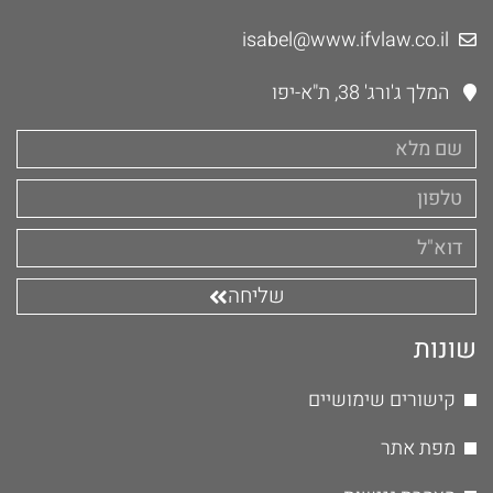
isabel@www.ifvlaw.co.il
המלך ג'ורג' 38, ת"א-יפו
שליחה
שונות
קישורים שימושיים
מפת אתר