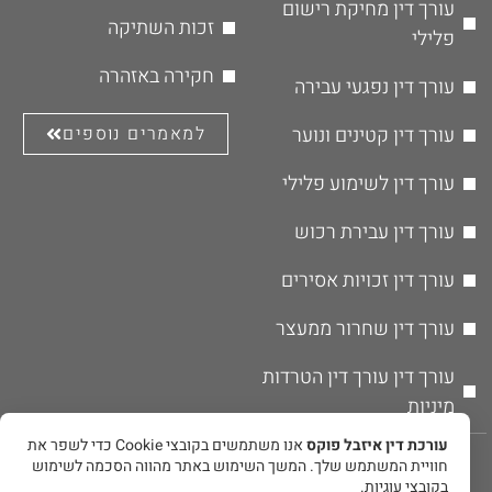
עורך דין מחיקת רישום
זכות השתיקה
פלילי
חקירה באזהרה
עורך דין נפגעי עבירה
עורך דין קטינים ונוער
למאמרים נוספים
עורך דין לשימוע פלילי
עורך דין עבירת רכוש
עורך דין זכויות אסירים
עורך דין שחרור ממעצר
עורך דין עורך דין הטרדות
מיניות
עורכת דין איזבל פוקס
אנו משתמשים בקובצי Cookie כדי לשפר את
© אין להעתיק או לשכפל את תוכן האתר ללא אישור מפורש בכתב מבעל
חוויית המשתמש שלך. המשך השימוש באתר מהווה הסכמה לשימוש
האתר.
בקובצי עוגיות.