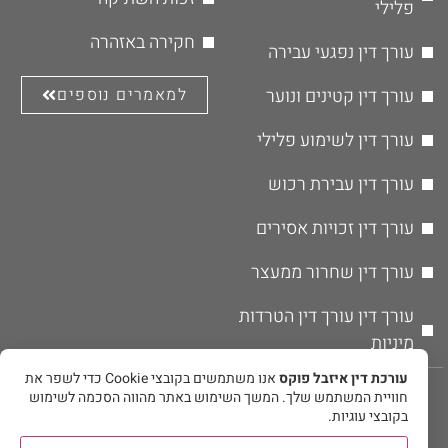
פלילי
חקירה באזהרה
עורך דין נפגעי עבירה
עורך דין קטינים ונוער
למאמרים נוספים
עורך דין לשימוע פלילי
עורך דין עבירת רכוש
עורך דין זכויות אסירים
עורך דין שחרור ממעצר
עורך דין עורך דין הטרדות
מיניות
עורכת דין איזבל פוקס
אנו משתמשים בקובצי Cookie כדי לשפר את
© אין להעתיק או לשכפל את תוכן האתר ללא אישור מפורש בכתב מבעל
חוויית המשתמש שלך. המשך השימוש באתר מהווה הסכמה לשימוש
האתר.
בקובצי עוגיות.
מקדם אתרים