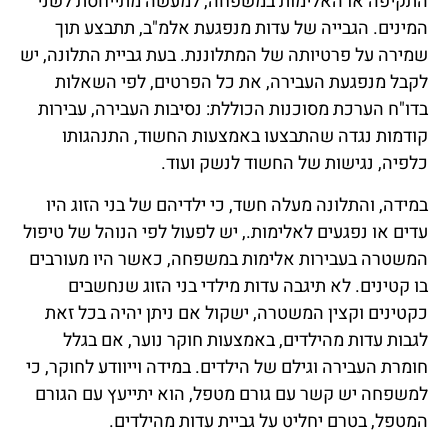
התקיפה או האלימות במשפחה, למעשה מתייחסת לשני
המינים. הגבייה של עדות מנפגעת אלמ"ב, תתבצע תוך
שמירה על פרטיותה של המתלוננת. בעת גביית התלונה, יש
לקבל מנפגעת העבירה, את כל הפרטים, לפי השאלות
בדו"ח הערכת מסוכנות הכוללת: נסיבות העבירה, עבירות
קודמות נגדה שהתבצעו באמצעות החשוד, התנהגותו
כלפיה, נגישות של החשוד לנשק ועוד.
במידה, והתלונה מעלה חשד, כי ילדיהם של בני הזוג היו
עדים או נפגעים לאלימות., יש לפעול לפי הנוהל של טיפול
המשטרה בעבירות אלימות במשפחה, כאשר היו מעורבים
בו קטינים. לא תיגבה עדות מילדי בני הזוג שנחשבים
כקטינים וקצין המשטרה, ישקול אם ניתן יהיה בכל זאת
לגבות עדות מהילדים, באמצעות חוקר נוער, אם בגלל
חומרת העבירה וגילם של הילדים. במידה וייוודע לחוקר, כי
למשפחה יש קשר עם גורם מטפל, הוא יתייעץ עם הגורם
המטפל, בטרם יחליט על גביית עדות מהילדים.