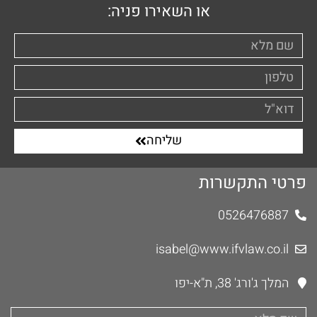
או השאירו פניה:
שליחה
פרטי התקשרות
0526476887
isabel@www.ifvlaw.co.il
המלך ג'ורג' 38, ת"א-יפו