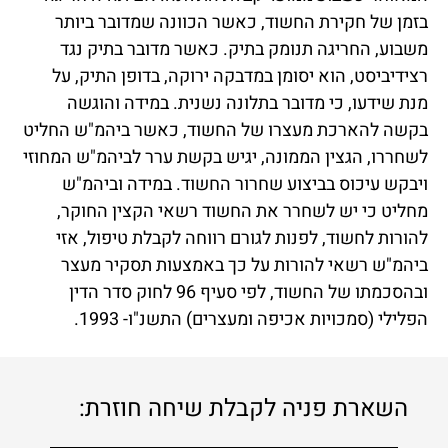
בזמן של חקירת החשוד, כאשר הכוונה שמדובר ביותר
משבוע, החריגה תנומק בתיק. כאשר מדובר בתיק נגד
רצידיביסט, הוא יסומן במדבקה ירוקה, בדופן התיק, על
מנת שידעו, כי מדובר בתלונה נשנית. במידה והוגשה
בקשה להארכת מעצרו של החשוד, כאשר ביהמ"ש החליט
לשחררו, הגצין הממונה, יגיש בקשת ערר לביהמ"ש המחוזי
ויבקש עיכוס בביצוע שחרור החשוד. במידה וביהמ"ש
מחליט כי יש לשחרר את החשוד רשאי הקצין החוקר,
להורות לחשוד, לפנות לגורם רווחה לקבלת טיפול, אזי
ביהמ"ש רשאי להורות על כך באמצעות תסקיר מעצר
ובהסכמתו של החשוד, לפי סעיף 96 לחוק סדר הדין
הפלילי (סמכויות אכיפה ומעצרים) התשנ"ו- 1993.
השארת פניה לקבלת שיחה חוזרת: