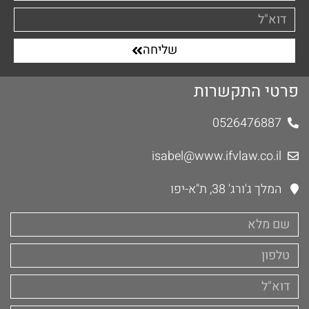
שליחה
פרטי התקשרות
0526476887
isabel@www.ifvlaw.co.il
המלך ג'ורג' 38, ת"א-יפו