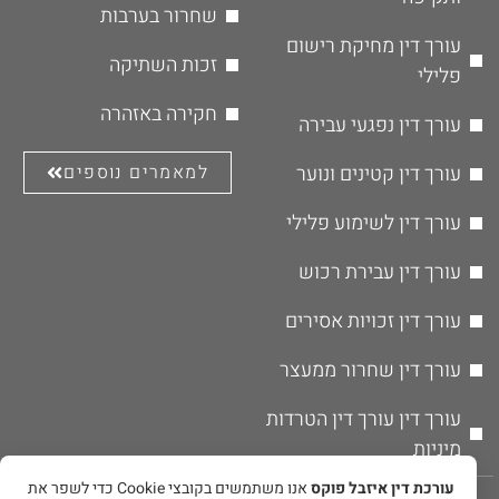
שחרור בערבות
עורך דין מחיקת רישום
זכות השתיקה
פלילי
חקירה באזהרה
עורך דין נפגעי עבירה
עורך דין קטינים ונוער
למאמרים נוספים
עורך דין לשימוע פלילי
עורך דין עבירת רכוש
עורך דין זכויות אסירים
עורך דין שחרור ממעצר
עורך דין עורך דין הטרדות
מיניות
עורכת דין איזבל פוקס
אנו משתמשים בקובצי Cookie כדי לשפר את
© אין להעתיק או לשכפל את תוכן האתר ללא אישור מפורש בכתב מבעל