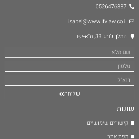
0526476887
isabel@www.ifvlaw.co.il
המלך ג'ורג' 38, ת"א-יפו
שליחה
שונות
קישורים שימושיים
מפת אתר