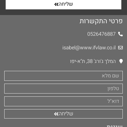
שליחה
פרטי התקשרות
0526476887
isabel@www.ifvlaw.co.il
המלך ג'ורג' 38, ת"א-יפו
שליחה