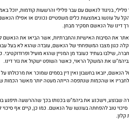
 פלילי, בניגוד לנאשם עם עבר פלילי והרשעות קודמות, יוכל בא
הקל על עונשו באמצעות כלים משפטיים נכונים או אפילו הנאשם 
ורך דינו של הנאשם תסקיר מבחן.
אתר את הסיבות האישיות והחברתיות, אשר הביאו את הנאשם ל
 מקלה כגון מצבו המשפחתי של הנאשם, עובדה שהוא לא בעל עבר
ברה, שילבו בעתיד כעובד מן המניין שהוא מועיל ופרודוקטיבי. כ
בביהמ"ש את המשקל הראוי, כאשר השופט ישקול את גזר דינו.
של הנאשם, יובאו בחשבון ואין דין בסמים שמוכר את מרכולתו על 
 לחבריו או שהכמות שנתפסה הייתה מעטה יותר מאשר הכמות ש
ה שבוצע, וישכנע את ביהמ"ש בכנותו בכך שההרשעה תיפגע בו 
 סיכוי טוב להפחתה בעונשו של הנאשם. כמו כן, קיים אף סיכוי 
קלון.