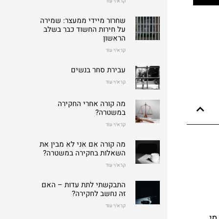
קרא/י עוד
שחרור מיידי ממעצר: שמירה
על חירות החשוד כבר בשלב
הראשון
קרא/י עוד
עבירת סחר בנשים
קרא/י עוד
מה קורה אחרי החקירה
במשטרה?
קרא/י עוד
מה קורה אם אני לא מבין את
השאלות בחקירה במשטרה?
קרא/י עוד
התבקשתי לתת עדות – האם
זה נחשב לחקירה?
קרא/י עוד
מי