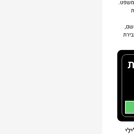
המשפט.
ת
שם,
בירת
ת
לי