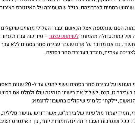
ימוש בסמים לצרכניהם. בגלל שהשמירה על האינטרס הציבורי
ט כמות הסם שנתפסה אצל הנאשם ועברו הפלילי מהווים שיקולים
קה של כמות גדולה מהמותר
לשימוש עצמי
– פירושה עבירת סחר 
חשוד. גם אם מדובר על אדם שעבר עבירת סחר בסמים ללא עבר פ
ריכה עצמית, תוגדר כעבירת סחר בסמים.
סעיף 19(א) לחוק הסמים המסוכנים קובע כי העונש על עבירת סחר בסמים עשוי להגיע עד ל- 20 שנות
עבירה זו, קנס, לשלול את רישיון הנהיגה שלו ולחלט את רכושו
הנאשם, יילקחו כל מיני שיקולים בחשבון לדוגמא:
, תמיד יעמוד מול עיניו של ביהמ"ש, אשר דורש ענישה פלילית,
 ככל שנסיבות העברה תהיינה חמורות יותר, כך האינטרס הציבו