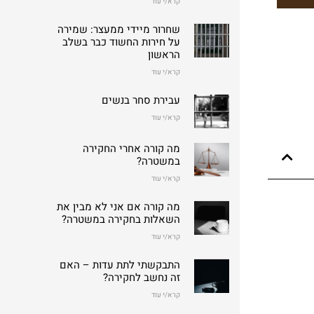
קרא/י עוד
שחרור מיידי ממעצר: שמירה
על חירות החשוד כבר בשלב
הראשון
קרא/י עוד
עבירת סחר בנשים
קרא/י עוד
מה קורה אחרי החקירה
במשטרה?
קרא/י עוד
מה קורה אם אני לא מבין את
השאלות בחקירה במשטרה?
קרא/י עוד
התבקשתי לתת עדות – האם
זה נחשב לחקירה?
קרא/י עוד