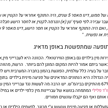
א- התוקף קטין או חסר ישע וגורם לו חבלה של ממש, דינו מאסר 5 שנים, היה התוקף אחראי על 
יף ב נאמר:" נעבר עבירה לפי סעיף 'טן (א) ונגרמה לקטין או לחסר הישע חבלה
חמורה, דינו של
ית או נפשית.
"
 תופעה שמתפשטת באופן מדאיג
ת מין בילדים גם באופן הווירטואלי. הכוונה היא לעברייני מין,
שר ביתם אמור להיות המקום המוגן להם ביותר. הרשת, מהווה ג
ובר על בעיה כלל עולמית, הפוגעת בהמון בחברה המערבית ויש ל
ה הגדולה היא הנתונים המדאיגים של פגיעה מינית בילדים בתוך
המשפחה, אשר לפי הסטטיסטיקה מהווה 67% מהתיקים בביהמ"ש. יש הרבה מה לעשות נגד עברייני המ
"ד פלילי
המתמחה בנושא של עבריינות מין כלפי ילדים או במיל
 אותם ואף הם יקבלו עונשים חמורים.
ללות או פגיעה מינית שנעשו ע"י מבוגר. לפעמים הילדים או בנ