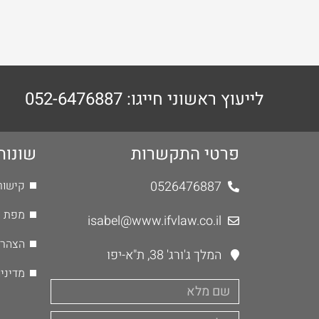
לייעוץ ראשוני חייגו: 052-6476887
פרטי התקשרות
שונות
0526476887
קישור
מפת 
isabel@www.ifvlaw.co.il
הצהרת
המלך ג'ורג' 38, ת"א-יפו
מדיני