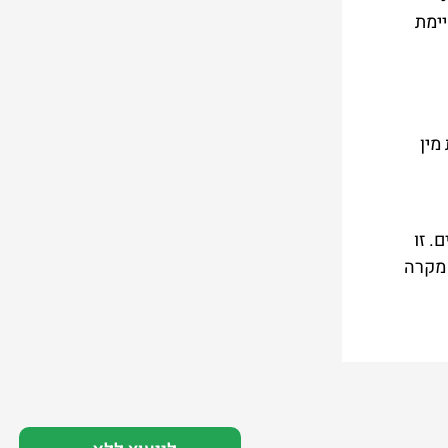
יימת
מין
 חוק ההתיישנות יהיה בר תוקף עד הגיע הקטין לגיל 35 שנים. זו
 מקרה