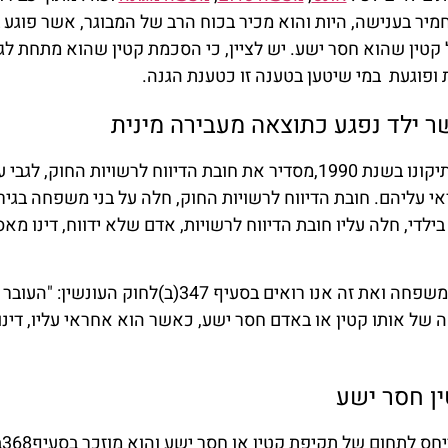
יר בענישה, היות והוא מכיר בכוח הרב של המבוגר, אשר פוגע 
 קטין שהוא חסר ישע. יש לציין, כי הסכמת קטין שהוא מתחת לג
פוגעת במי שיטען בטענה זו כטענת הגנה.
ר ילד נפגע כתוצאה מעבירה מינית
סעיף 368ד לחוק העונשין התשל"ז-1977, ותיקונו בשנת 1990,מסדיר את חובת הדיווח לרשויות החוק,
אי עליהם. חובת הדיווח לרשויות החוק, חלה על בני משפחה בגירי
המחוקק מחמיר בעבירות מין בילדים בתוך המשפחה ואת זה אנו רואים בסעיף 347(ב)לחוק ה
 של אותו קטין או באדם חסר ישע, כאשר הוא אחראי עליו, דינ
ין חסר ישע
למע