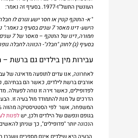
העונשין התשל"ז-1977. בסעיף זה נאמר:
"
הישע- דינו מאסר 7 שנים בסע
בסעיף (ג) לחוק "חבלנ"- הכוונה לחבלה גופנ
עבירות מין בילדים גם ברשת –
לאחרונה, אנו עדים לתופעה מדאיגה של עבירו
אורבים ברשת לילדים, כאשר הם בבתיהם, כא
לפדופילים, כאשר זירה זו נוחה לפעולה. מד
הדרכים על מנת להתמודד מול בעיה זו. הבעי
בגופם ונפשם של הילדים ולכן, יש
לפנות לעו
הנכונה יותר "פדופילים", כך שניתן להאשים
הבעיה היא שילדים אינם מספרים שעברו התע