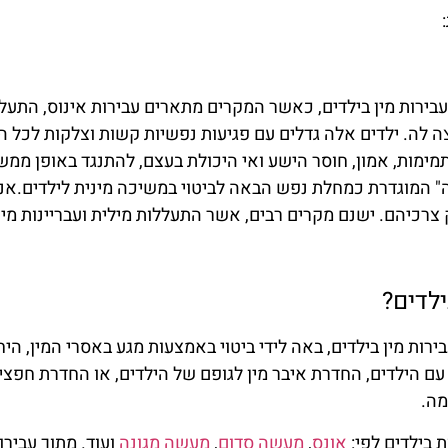
בירות מין בילדים, כאשר המקרים מתארים עבירות אינוס, התעל
 לה. ילדים אלה גדלים עם פגיעות נפשיות קשות וצלקות לכל ה
מימות, אמון, חוסר הישע ואי היכולת בעצם, להתנגד באופן ממשי
יה" המוגדרת כמחלת נפש הבאה לביטוי במשיכה מינית לילדים.א
צרכיהם. ישנם מקרים רבים, אשר התעללות מילית ועבריינות מין
ילדים?
בירות מין בילדים, באה לידי ביטוי באמצעות מגע באסרי המין, ה
 עם הילדים, החדרת איבר מין לגופם של הילדים, או החדרת חפצי
מה.
ת בילדים לפי:
אונס
,
מעשה סדום
,
מעשה מגונה
ועוד. מתוך עביר