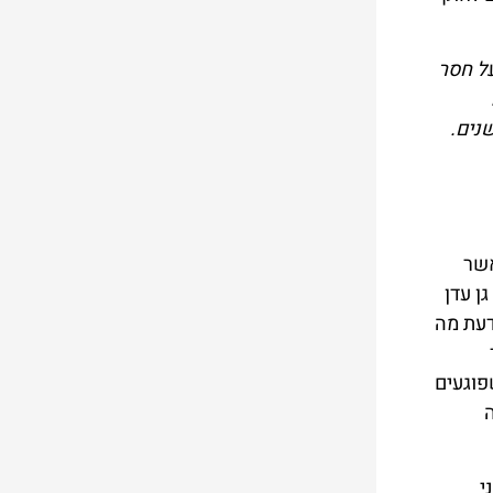
הקטין או על חסר
 התוקף – מאסר של 7 שנים, ואם היה התוקף אחראי על הקטין או חסר הישע, דינו מאסר 9 שנים.
אשר
ן עדן
דעת מה
ין שפוגעים
ה
י