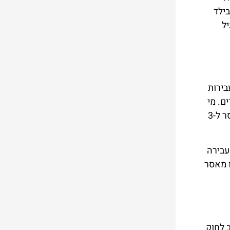
בילד
יל
 לגבי עבירות
ם. מי
שיודע או חושד בהתעללות מינית או נפשית בילדי, חלה עליו חובת הדיווח לרשויות, אדם שלא ידווח, דינו מאסר ל-3
עונשין: "העובר עבירה
ו מאסר
שה, הנושא של עבירות מין בילדים, מתייחס לתחום של תקיפת קטין או חסר ישע והוא מוזכר בסעיף368ב לחוק