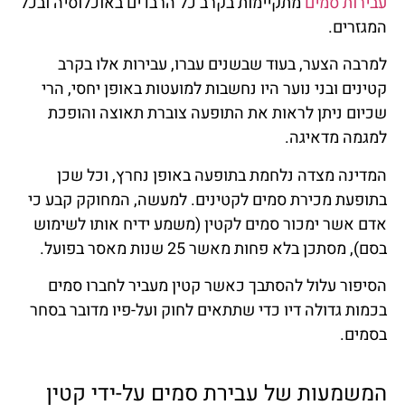
עבירות סמים
מתקיימות בקרב כל הרבדים באוכלוסיה ובכל
המגזרים.
למרבה הצער, בעוד שבשנים עברו, עבירות אלו בקרב
קטינים ובני נוער היו נחשבות למועטות באופן יחסי, הרי
שכיום ניתן לראות את התופעה צוברת תאוצה והופכת
למגמה מדאיגה.
המדינה מצדה נלחמת בתופעה באופן נחרץ, וכל שכן
בתופעת מכירת סמים לקטינים. למעשה, המחוקק קבע כי
אדם אשר ימכור סמים לקטין (משמע ידיח אותו לשימוש
בסם), מסתכן בלא פחות מאשר 25 שנות מאסר בפועל.
הסיפור עלול להסתבך כאשר קטין מעביר לחברו סמים
בכמות גדולה דיו כדי שתתאים לחוק ועל-פיו מדובר בסחר
בסמים.
המשמעות של עבירת סמים על-ידי קטין