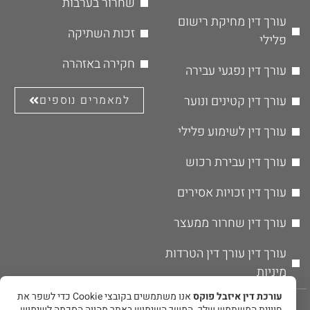
שחרור בערבות
עורך דין מחיקת רישום
זכות השתיקה
פלילי
חקירה באזהרה
עורך דין נפגעי עבירה
עורך דין קטינים ונוער
למאמרים נוספים
עורך דין לשימוע פלילי
עורך דין עבירת רכוש
עורך דין זכויות אסירים
עורך דין שחרור ממעצר
עורך דין עורך דין הטרדות
מיניות
עורכת דין איזבל פוקס
אנו משתמשים בקובצי Cookie כדי לשפר את
© אין להעתיק או לשכפל את תוכן האתר ללא אישור מפורש בכתב מבעל
חוויית המשתמש שלך. המשך השימוש באתר מהווה הסכמה לשימוש