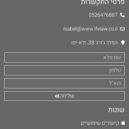
פרטי התקשרות
0526476887
isabel@www.ifvlaw.co.il
המלך ג'ורג' 38, ת"א-יפו
שליחה
שונות
קישורים שימושיים