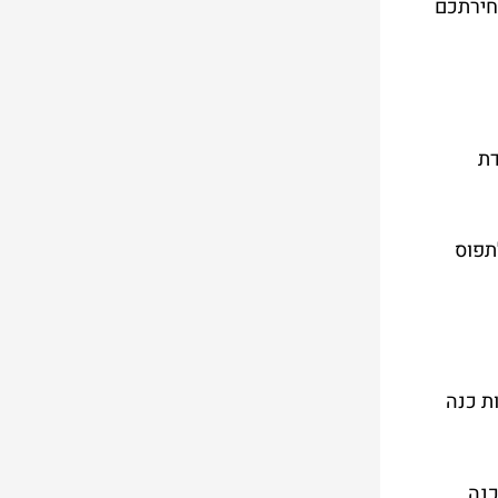
בחירתכם
דת
תפוס
ת כנה
כנה