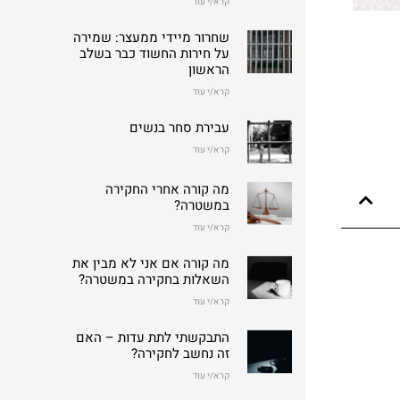
קרא/י עוד
שחרור מיידי ממעצר: שמירה
על חירות החשוד כבר בשלב
הראשון
קרא/י עוד
עבירת סחר בנשים
קרא/י עוד
מה קורה אחרי החקירה
במשטרה?
קרא/י עוד
מה קורה אם אני לא מבין את
השאלות בחקירה במשטרה?
קרא/י עוד
התבקשתי לתת עדות – האם
זה נחשב לחקירה?
קרא/י עוד