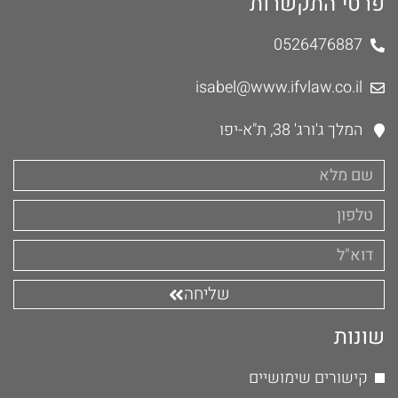
פרטי התקשרות
0526476887
isabel@www.ifvlaw.co.il
המלך ג'ורג' 38, ת"א-יפו
שליחה
שונות
קישורים שימושיים