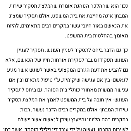
נכון הוא שההלכה הנוהגת אומרת שהמלצת תסקיר שירות
המבחן אינה מחייבת את בית המשפט, אולם תסקיר שמציג
את הנאשם באור חיובי עשוי במקרים רבים מתאימים, להיות
מאומץ בהחלטות בית המשפט.
כך גם הדבר ביחס לתסקיר לעניין העונש. תסקיר לעניין
העונש תפקידו מעבר לסקירת אורחות חייו של הנאשם, אלא
גם להביע את דעת הגורם המקצועי באשר לעונש אשר מגיע
לנאשם- בין אם ענישה שיקומית, ע"י טיפול מתאים ובין אם
ענישה ממשית מאחורי כותלי בית הסוהר. גם ביחס לתסקיר
העונש- אין חובה על בית המשפט לאמץ את המלצת תסקיר
שירות המבחן- אולם במקרים רבים הדבר נעשה, רבות
במקרים בהם הליוווי והייעוץ שיתן לנאשם אשר יישלח
לשירות המבחן, נעשה על ידי עורך דין פלילי מוסמך, אשר כמו