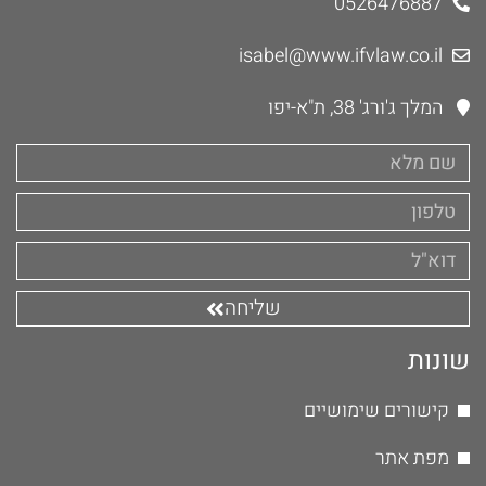
0526476887
isabel@www.ifvlaw.co.il
המלך ג'ורג' 38, ת"א-יפו
שליחה
שונות
קישורים שימושיים
מפת אתר