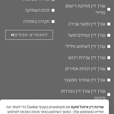
עורך דין מחיקת רישום
זכות השתיקה
פלילי
חקירה באזהרה
עורך דין נפגעי עבירה
עורך דין קטינים ונוער
למאמרים נוספים
עורך דין לשימוע פלילי
עורך דין עבירת רכוש
עורך דין זכויות אסירים
עורך דין שחרור ממעצר
עורך דין עורך דין הטרדות
מיניות
עורכת דין איזבל פוקס
אנו משתמשים בקובצי Cookie כדי לשפר את
© אין להעתיק או לשכפל את תוכן האתר ללא אישור מפורש בכתב מבעל
חוויית המשתמש שלך. המשך השימוש באתר מהווה הסכמה לשימוש
האתר.