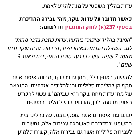
עדות בהליך משפטי על מנת להגיע לאמת.
כאשר מדובר על עדות שקר, זוהי עבירה המוזכרת
בסעיף 237(א) לחוק העונשין
וזו לשונה:
"
המעיד בהליך שיפוטי ביודעין, עדות כוזבת בדבר מהותי
לגבי השאלה הנדונה באותו הליך, הרי זוהי עדות שקר ודינו
מאסר 7 שנים. עשה כן בעד טובת הנאה, דינו מאסר 9
שנים
".
למעשה, באופן כללי, מתן עדות שקר, מהווה איסור אשר
תקף הן להליכים פליליים והן להליכים אזרחיים. התוצאה
של מתן עדות תחת שקר היא שביהמ"ש עשוי להכריע
באופן מוטעה ולכן, זהו שיבוש של הליכי המשפט.
ישנם עוד איסורים אשר עוסקים בפגיעה בהליכי בית
המשפט ובסדריהם כאשר גם עבירות אלה, נחשבות
לעבירות פליליות אשר גם עבירות אלה, קשורות למתן